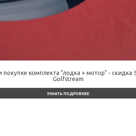
цену и наличие
Уточняйте цену и наличие
Уточняй
 покупке комплекта "лодка + мотор" - скидка 
Golfstream
УЗНАТЬ ПОДРОБНЕЕ