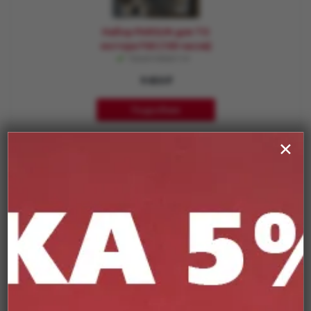
Набор PARSUN для ТО
мотора F60 (100 часов)
Заканчивается
9 650 ₽
Подробнее
✕
Набор PARSUN для ТО