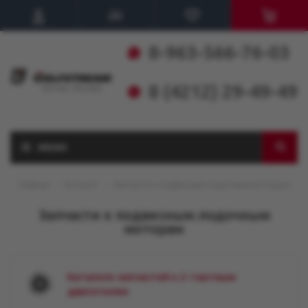
8-963-566-76-03
8 (4212) 29-49-49
МЕНЮ
Главная
-
Каталог
-
Запчасти к подвесным лодочным моторам
Запчасти к подвесным лодочным
моторам
Каталоги запчастей к 2-тактным
двигателям