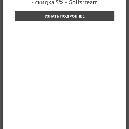
- скидка 5% - Golfstream
Подробнее
УЗНАТЬ ПОДРОБНЕЕ
Редуктор в сборе T20-
05000000S
Уточняйте цену и наличие
69 400
₽
Уточняйте цену и наличие