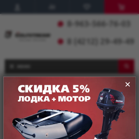
8-963-566-76-03
8 (4212) 29-49-49
МЕНЮ
✕
Главная
-
О компании
-
Новости
RSS
РќРѕРІРѕСЃС‚Рё
Элемент не найден!
Поделиться