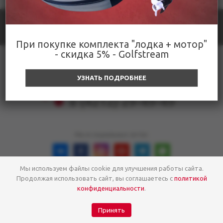
При покупке комплекта "лодка + мотор"
- скидка 5% - Golfstream
8-963-566-76-03
УЗНАТЬ ПОДРОБНЕЕ
8 (4212) 29-49-49
Мы в социальных сетях:
✕
Мы используем файлы cookie для улучшения работы сайта.
2026 © Golfstream - Адаптивный интернет-магазин
СТОП, ЦЕНЫ
Продолжая использовать сайт, вы соглашаетесь с
политикой
конфиденциальности
.
до -20% скидки в магазине
Golfstream
Принять