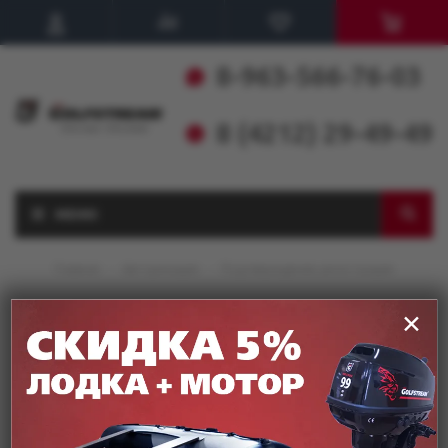
8-963-566-76-03
8 (4212) 29-49-49
МЕНЮ
Главная
-
Авторизация
-
Подтверждение регистрации
Подтверждение регистрации
✕
Пользователь не найден.
Email