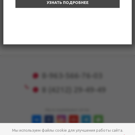
УЗНАТЬ ПОДРОБНЕЕ
Механик
По результатам собеседования
8-963-566-76-03
8 (4212) 29-49-49
Мы в социальных сетях:
✕
Мы используем файлы cookie для улучшения работы сайта.
2026 © Golfstream - Адаптивный интернет-магазин
СТОП, ЦЕНЫ