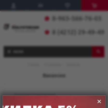
8-963-566-76-03
8 (4212) 29-49-49
МЕНЮ
Главная
-
О компании
-
Вакансии
Вакансии
Посмотрите наши вакансии
✕
Телефон