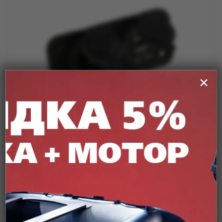
✕
Артикул:
DS5-1011/2013
USB разъем для лодочного мотора DS5-1011/2013
Подробнее
от
1 850 ₽