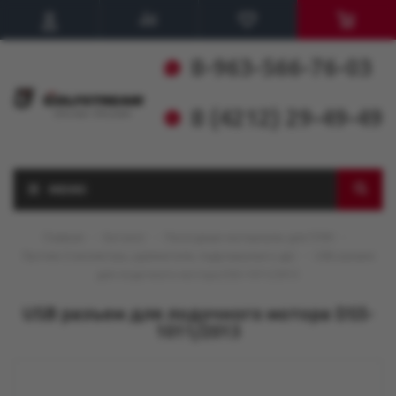
8-963-566-76-03
8 (4212) 29-49-49
МЕНЮ
Главная
-
Каталог
-
Расходные материалы для ПЛМ
-
Прочее (тахометры, удлинители, гидрокрылья и др)
-
USB разъем
для лодочного мотора DS5-1011/2013
USB разъем для лодочного мотора DS5-
1011/2013