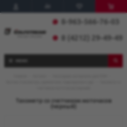
8-963-566-76-03
8 (4212) 29-49-49
МЕНЮ
Главная
-
Каталог
-
Расходные материалы для ПЛМ
-
Прочее (тахометры, удлинители, гидрокрылья и др)
-
Тахометр со
счетчиком моточасов (черный)
Тахометр со счетчиком моточасов
(черный)