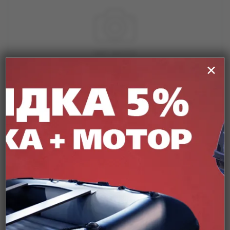
✕
Артикул:
32840
Тахометр со счетчиком моточасов (черный)
Подробнее
от
2 583 ₽