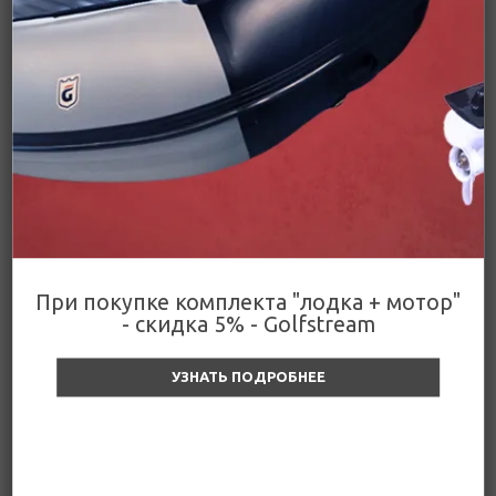
Уточняйте цену и наличие
Подробнее
Цена действительна только для интернет-
Поделиться
магазина и может отличаться от цен в
розничных магазинах
Цены
При покупке комплекта "лодка + мотор"
- скидка 5% - Golfstream
УЗНАТЬ ПОДРОБНЕЕ
Тахометр со счетчиком
моточасов (черный) 32840
(основная)
Уточняйте цену и наличие
2 583
₽