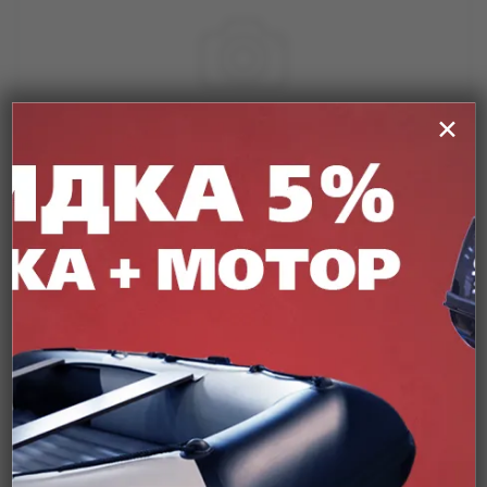
✕
Кабель д/у Yamaha (папа с мотора, 7pin Premarine)
от
4 600 ₽
В наличии