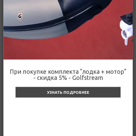
Подробнее
Цена действительна только для интернет-
Поделиться
магазина и может отличаться от цен в
розничных магазинах
Цены
При покупке комплекта "лодка + мотор"
- скидка 5% - Golfstream
Кабель д/у Yamaha (папа с
УЗНАТЬ ПОДРОБНЕЕ
мотора, 7pin Premarine)
(основная)
В наличии
4 600
₽
В корзину