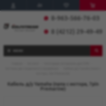
8-963-566-76-03
8 (4212) 29-49-49
МЕНЮ
Главная
-
Каталог
-
Расходные материалы для ПЛМ
-
Системы дистанционного управления
-
Кабель д/у Yamaha (папа с
мотора, 7pin Premarine)
Кабель д/у Yamaha (папа с мотора, 7pin
Premarine)