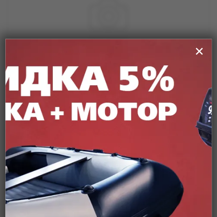
✕
Артикул:
15053
Горловина бензобака 1 1/2"
от
980 ₽
Уточняйте цену и наличие