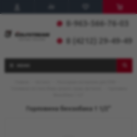
8-963-566-76-03
8 (4212) 29-49-49
МЕНЮ
Главная
-
Каталог
-
Расходные материалы для ПЛМ
-
Топливная система (баки, шланги, груши, фитинги)
-
Горловина
бензобака 1 1/2"
Горловина бензобака 1 1/2"