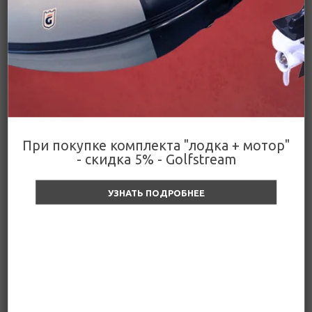
Подробнее
Цена действительна только для интернет-
Поделиться
магазина и может отличаться от цен в
розничных магазинах
При покупке комплекта "лодка + мотор"
Цены
- скидка 5% - Golfstream
УЗНАТЬ ПОДРОБНЕЕ
Горловина бензобака 1
1/2" (основная)
Уточняйте цену и наличие
980
₽
Уточняйте цену и наличие