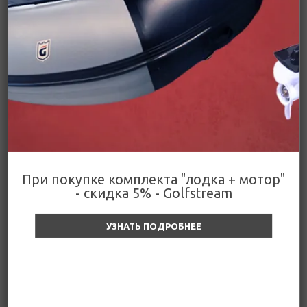
Подробнее
Цена действительна только для интернет-
Поделиться
магазина и может отличаться от цен в
розничных магазинах
Цены
При покупке комплекта "лодка + мотор"
- скидка 5% - Golfstream
Канистра "Экстрим"
УЗНАТЬ ПОДРОБНЕЕ
Драйв+, красная, 5л
(красная )
Уточняйте цену и наличие
2 000
₽