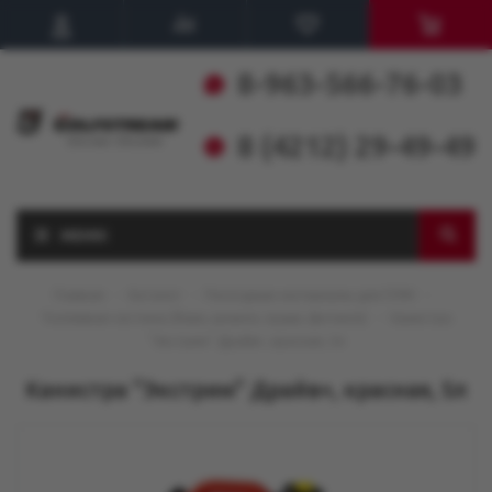
8-963-566-76-03
8 (4212) 29-49-49
МЕНЮ
Главная
-
Каталог
-
Расходные материалы для ПЛМ
-
Топливная система (баки, шланги, груши, фитинги)
-
Канистра
"Экстрим" Драйв+, красная, 5л
Канистра "Экстрим" Драйв+, красная, 5л