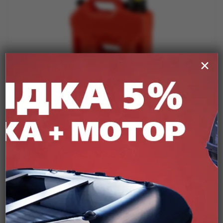
✕
Артикул:
00172249
Канистра "Экстрим" Драйв+, красная, 5л
Подробнее
от
2 000 ₽
Уточняйте цену и наличие