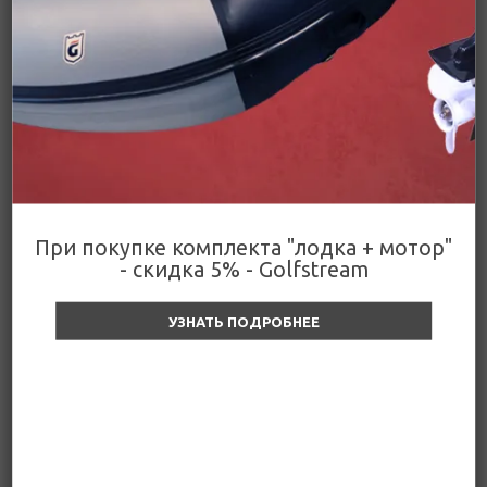
Подробнее
Цена действительна только для интернет-
Поделиться
магазина и может отличаться от цен в
розничных магазинах
Цены
При покупке комплекта "лодка + мотор"
- скидка 5% - Golfstream
Гермомешок Golfstream
Гермомешок Golfstream
УЗНАТЬ ПОДРОБНЕЕ
Лайт 15 л (красный)
Лайт 15 л (серый)
Уточняйте цену и наличие
Уточняйте цену и наличие
800
₽
800
₽
Уточняйте цену и наличие
Уточняйте цену и наличие