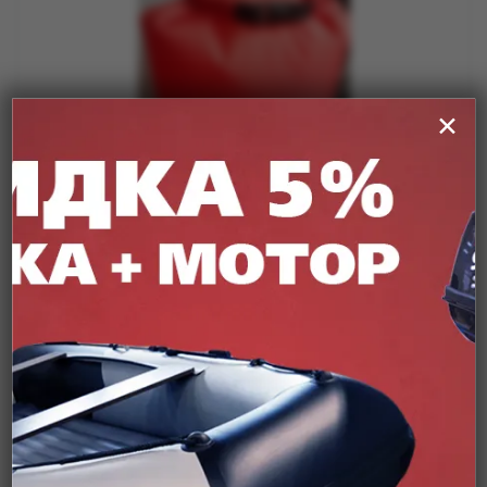
✕
Гермомешок Golfstream Лайт 15 л
Подробнее
от
800 ₽
Уточняйте цену и наличие