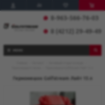
8-963-566-76-03
8 (4212) 29-49-49
МЕНЮ
Главная
-
Каталог
-
Активный отдых на воде
-
Гермомешки и чехлы
-
Гермомешок Golfstream Лайт 15 л
Гермомешок Golfstream Лайт 15 л