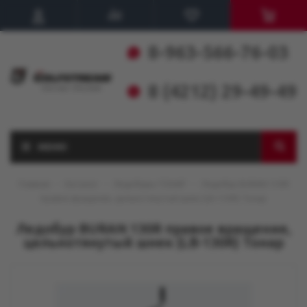
8-963-566-76-03
8 (4212) 29-49-49
МЕНЮ
Главная
-
Каталог
-
Ледобуры ТОНАР
-
Ледобур BURAN 130R
правое вращение, цельнотянутый шнек (LB-130R) Тонар
Ледобур BURAN 130R правое вращение,
цельнотянутый шнек (LB-130R) Тонар