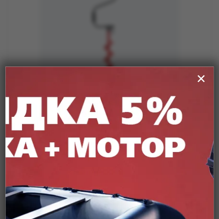
✕
Ледобур BURAN 130R правое вращение, цельнотянутый шнек
(LB-130R) Тонар
Подробнее
от
6 200 ₽
Заканчивается