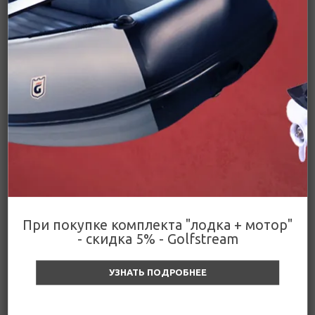
Подробнее
Цена действительна только для интернет-
Поделиться
магазина и может отличаться от цен в
розничных магазинах
Цены
Ледобур BURAN 130R
При покупке комплекта "лодка + мотор"
правое вращение,
- скидка 5% - Golfstream
цельнотянутый шнек (LB-
130R) Тонар (основная)
УЗНАТЬ ПОДРОБНЕЕ
Заканчивается
6 200
₽