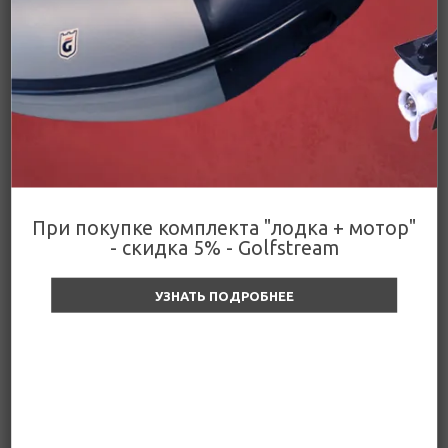
Подробнее
Цена действительна только для интернет-
Поделиться
магазина и может отличаться от цен в
розничных магазинах
Цены
При покупке комплекта "лодка + мотор"
- скидка 5% - Golfstream
Мотор лодочный PARSUN
УЗНАТЬ ПОДРОБНЕЕ
T30AFWS (основная)
Уточняйте цену и наличие
229 900
₽
Уточняйте цену и наличие