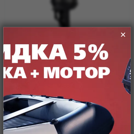
✕
Артикул:
T30AFWS
Мотор лодочный PARSUN T30AFWS
от
229 900 ₽
Уточняйте цену и наличие