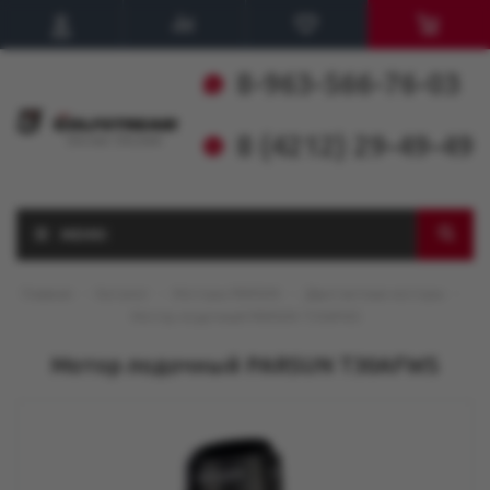
8-963-566-76-03
8 (4212) 29-49-49
МЕНЮ
Главная
-
Каталог
-
Моторы PARSUN
-
Двухтактные моторы
-
Мотор лодочный PARSUN T30AFWS
Мотор лодочный PARSUN T30AFWS