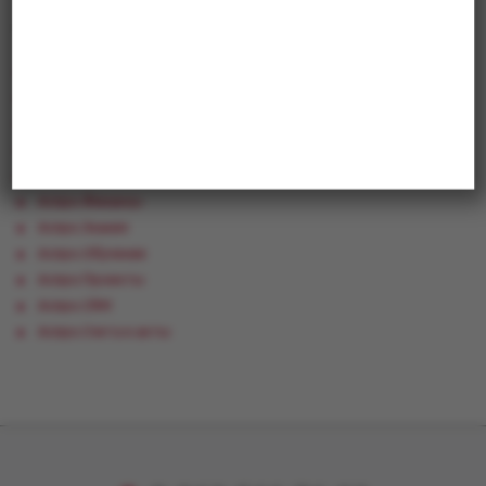
Облачные продукты
Аспро.Cloud
Аспро.Agile
Аспро.Link
Аспро.HR
Аспро.Склад
Аспро.Финансы
Аспро.Знания
Аспро.Обучение
Аспро.Проекты
Аспро.CRM
Аспро.Счета и акты