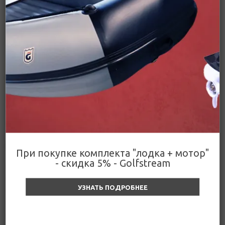
Другие решения компании Аспро
IT-компания Аспро разрабатывает готовые сайты на 1С-Битрикс и
облачные SaaS-системы для малого и среднего бизнеса. Мы
помогаем запускать интернет-магазины, организовать командную
работу, контролировать финансы и продвигаться в интернете.
Готовые сайты на 1С-Битрикс
Интернет-магазины
Корпоративные сайты
Сайты по тематикам
Решения
При покупке комплекта "лодка + мотор"
- скидка 5% - Golfstream
Разработка сайтов
Лицензии 1С-Битрикс
УЗНАТЬ ПОДРОБНЕЕ
Интеграция сайта с 1С
Оптимизация и продвижение
Поддержка и сопровождение