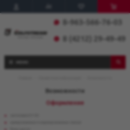
8-963-566-76-03
8 (4212) 29-49-49
МЕНЮ
Главная
-
Справочная информация
-
Возможности
Возможности
Оформление
заголовки h1-h5
нумерованные и маркированные списки
блок цитат